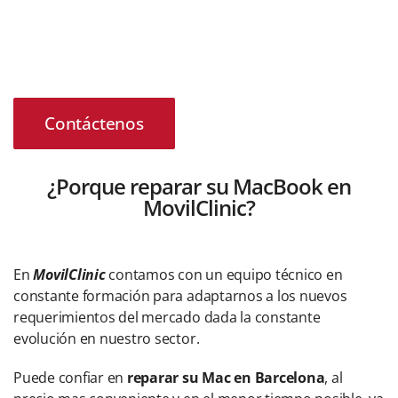
inquietud sobre su teminal con problemas, no dude en
ponerse en contacto con nosotros para recuperar la
mejor versión de su dispositivo
Contáctenos
¿Porque reparar su MacBook en
MovilClinic?
En
MovilClinic
contamos con un equipo técnico en
constante formación para adaptarnos a los nuevos
requerimientos del mercado dada la constante
evolución en nuestro sector.
Puede confiar en
reparar su Mac en Barcelona
, al