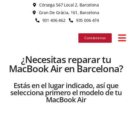
Skip
Córsega 567 Local 2, Barcelona
to
Gran De Gràcia, 161, Barcelona
content
931 406 462
935 006 474
Contáctenos
Tog
Nav
¿Necesitas reparar tu
iPhone
MacBook Air en Barcelona?
iPad
Estás en el lugar indicado, así que
selecciona primero el modelo de tu
MacBook
MacBook Air
iMac