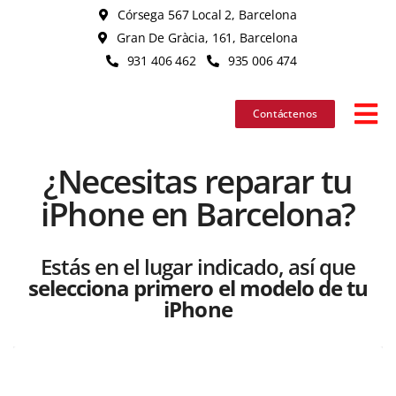
Skip
Córsega 567 Local 2, Barcelona
to
Gran De Gràcia, 161, Barcelona
content
931 406 462
935 006 474
Contáctenos
Tog
Nav
¿Necesitas reparar tu
iPhone
iPhone en Barcelona?
iPad
Estás en el lugar indicado, así que
selecciona primero el modelo de tu
MacBook
iPhone
iMac