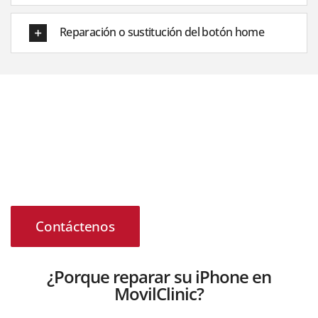
Reparación o sustitución del botón home
¿Desea que le contactemos?
Nuestros técnicos están para solventar cualquier duda o
inquietud sobre su teminal con problemas, no dude en
ponerse en contacto con nosotros para recuperar la
mejor versión de su dispositivo
Contáctenos
¿Porque reparar su iPhone en
MovilClinic?