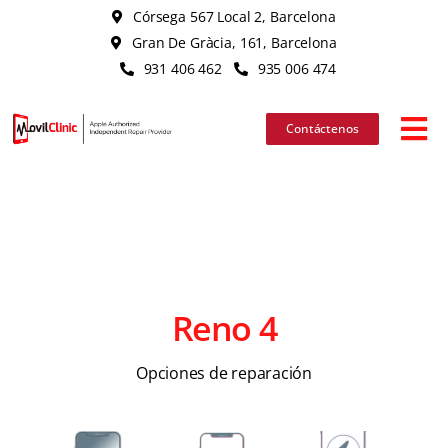
Skip
Córsega 567 Local 2, Barcelona
to
Gran De Gràcia, 161, Barcelona
content
931 406 462
935 006 474
Contáctenos
Tog
Nav
iPhone
iPad
Reno 4
MacBook
Opciones de reparación
iMac