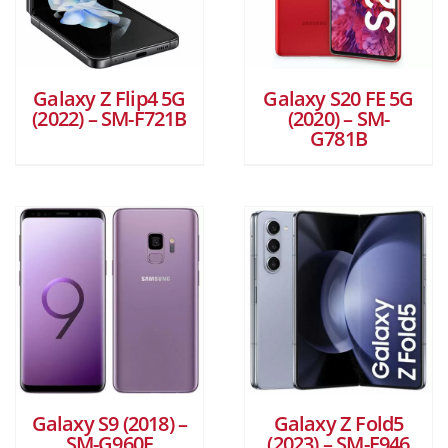
Galaxy Z Flip4 5G
Galaxy S20 FE 5G
(2022) – SM-F721B
(2020) – SM-
G781B
Galaxy S9 (2018) –
Galaxy Z Fold5
SM-G960F
(2023) – SM-F946