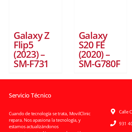
Galaxy
Galaxy Z
S20 FE
Flip5
(2020) –
(2023) –
SM-G780F
SM-F731
Servicio Técnico
Calle 
Cuando de tecnología se trata, MovilClinic
repara. Nos apasiona la tecnología, y
931 4
estamos actualizándonos