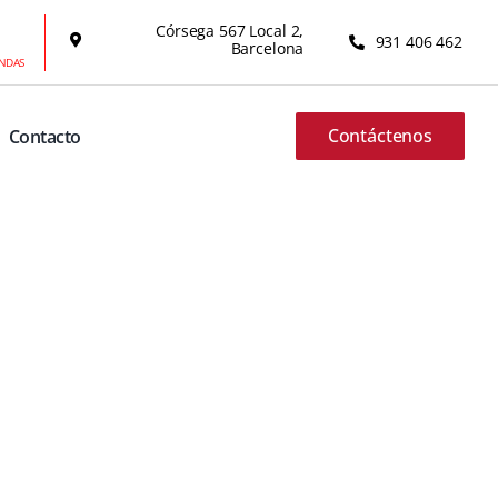
Córsega 567 Local 2,
931 406 462
Barcelona
ENDAS
Contáctenos
Contacto
Redmi Note 9T