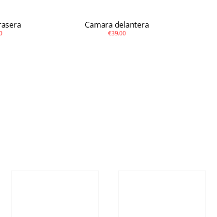
rasera
Camara delantera
0
€39.00