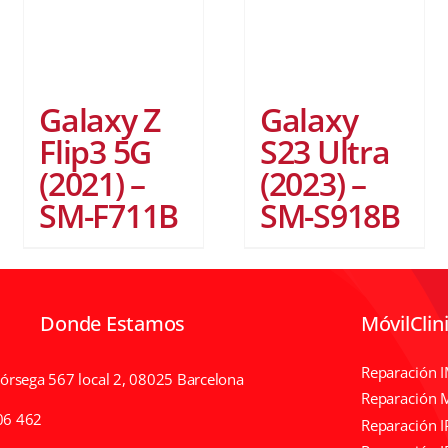
Galaxy Z
Galaxy
Flip3 5G
S23 Ultra
(2021) –
(2023) –
SM-F711B
SM-S918B
Donde Estamos
MóvilClin
Reparación 
Córsega 567 local 2, 08025 Barcelona
Reparación 
06 462
Reparación 