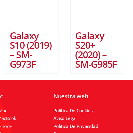
Galaxy
Galaxy
S10 (2019)
S20+
– SM-
(2020) –
G973F
SM-G985F
ic
Nuestra web
IMac
Política De Cookies
MacBook
Aviso Legal
IPhone
Política De Privacidad