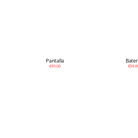
Pantalla
Bater
€95.00
€59.0