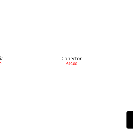
ia
Conector
0
€49.00