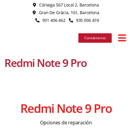
Skip
Córsega 567 Local 2, Barcelona
to
Gran De Gràcia, 161, Barcelona
content
931 406 462
935 006 474
Contáctenos
Tog
Nav
Redmi Note 9 Pro
iPhon
iPad
MacB
Redmi Note 9 Pro
iMac
Opciones de reparación