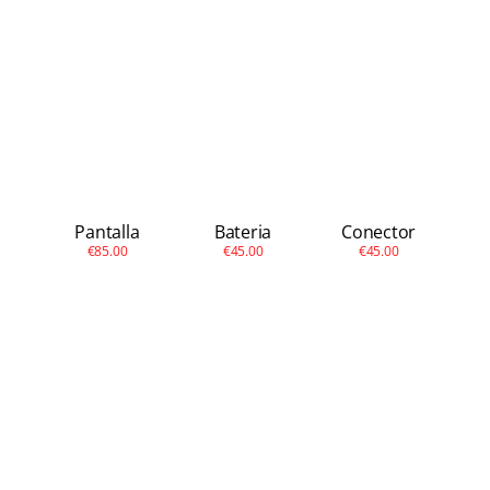
Apple
Otras
Conta
Pantalla
Bateria
Conector
€85.00
€45.00
€45.00