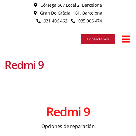
Skip
Córsega 567 Local 2, Barcelona
to
Gran De Gràcia, 161, Barcelona
content
931 406 462
935 006 474
Contáctenos
Tog
Nav
Redmi 9
iPhone
iPad
MacBook
Redmi 9
iMac
Opciones de reparación