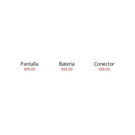
Apple Watch
Otras Marcas
Contacto
Pantalla
Bateria
Conector
€95.00
€65.00
€65.00