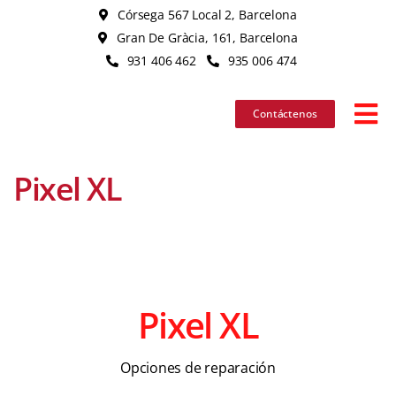
Skip
Córsega 567 Local 2, Barcelona
to
Gran De Gràcia, 161, Barcelona
content
931 406 462
935 006 474
Contáctenos
Tog
Nav
Pixel XL
iPhone
iPad
MacBook
Pixel XL
iMac
Opciones de reparación