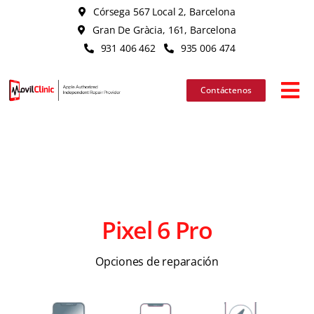
Skip
Córsega 567 Local 2, Barcelona
to
Gran De Gràcia, 161, Barcelona
content
931 406 462
935 006 474
Contáctenos
Tog
Nav
iPhone
iPad
Pixel 6 Pro
MacBook
Opciones de reparación
iMac