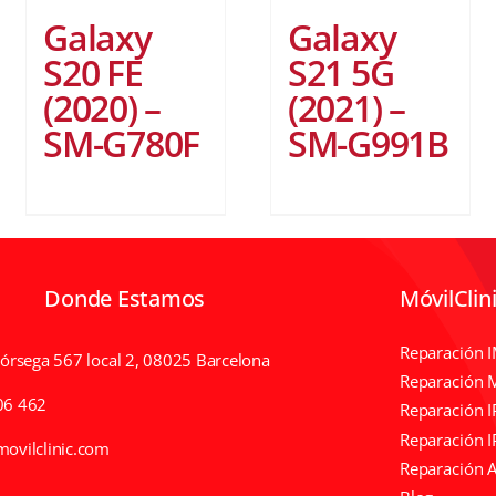
Galaxy
Galaxy
S20 FE
S21 5G
(2020) –
(2021) –
SM-G780F
SM-G991B
Donde Estamos
MóvilClin
Reparación 
Córsega 567 local 2, 08025 Barcelona
Reparación 
06 462
Reparación 
Reparación I
ovilclinic.com
Reparación 