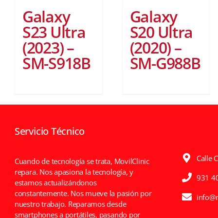
Galaxy
Galaxy
S23 Ultra
S20 Ultra
(2023) –
(2020) –
SM-S918B
SM-G988B
Servicio Técnico
Calle 
Cuando de tecnología se trata, MovilClinic
repara. Nos apasiona la tecnología, y
931 4
estamos actualizándonos
constantemente. Nos mueve la pasión por
info@m
nuestro trabajo. Reparamos desde
smartphones a portátiles, pasando por