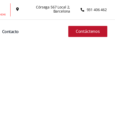
Córsega 567 Local 2,
931 406 462
Barcelona
ENDAS
Contáctenos
Contacto
Pixel 4a (5G)