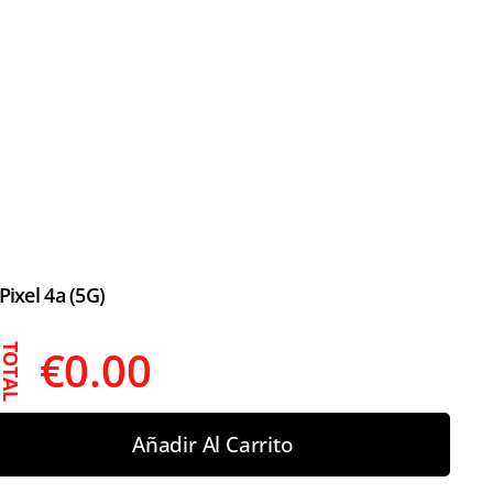
Pixel 4a (5G)
€
0.00
TOTAL
Añadir Al Carrito