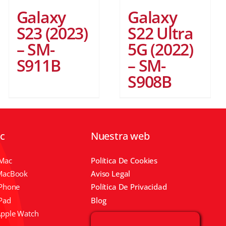
Galaxy
Galaxy
S23 (2023)
S22 Ultra
– SM-
5G (2022)
S911B
– SM-
S908B
ic
Nuestra web
IMac
Política De Cookies
MacBook
Aviso Legal
IPhone
Política De Privacidad
Pad
Blog
Apple Watch