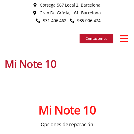
Skip
Córsega 567 Local 2, Barcelona
to
Gran De Gràcia, 161, Barcelona
content
931 406 462
935 006 474
Contáctenos
Tog
Nav
Mi Note 10
iPhon
iPad
MacB
Mi Note 10
iMac
Opciones de reparación