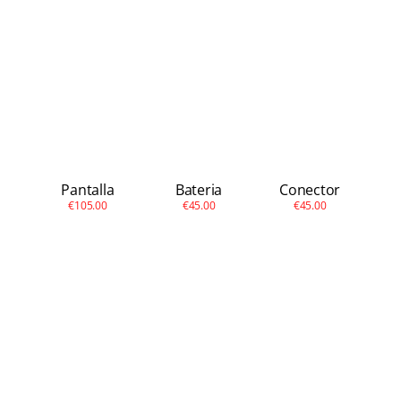
Apple
Otras
Conta
Pantalla
Bateria
Conector
€105.00
€45.00
€45.00