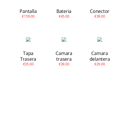
Apple
Pantalla
Bateria
Conector
€159.00
€45.00
€39.00
Otras
Conta
Tapa
Camara
Camara
Trasera
trasera
delantera
€35.00
€39.00
€29.00