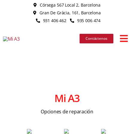
Skip
Córsega 567 Local 2, Barcelona
to
Gran De Gràcia, 161, Barcelona
content
931 406 462
935 006 474
Contáctenos
Tog
Nav
iPhon
iPad
Mi A3
MacB
Opciones de reparación
iMac