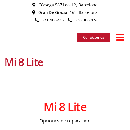
Skip
Córsega 567 Local 2, Barcelona
to
Gran De Gràcia, 161, Barcelona
content
931 406 462
935 006 474
Contáctenos
Tog
Nav
Mi 8 Lite
iPhon
iPad
MacB
Mi 8 Lite
iMac
Opciones de reparación