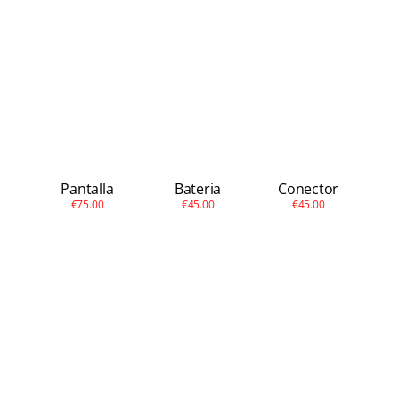
Apple
Otras
Conta
Pantalla
Bateria
Conector
€75.00
€45.00
€45.00