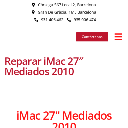
Skip
Córsega 567 Local 2, Barcelona
to
Gran De Gràcia, 161, Barcelona
content
931 406 462
935 006 474
Contáctenos
Tog
Nav
Reparar iMac 27″
iPhon
Mediados 2010
iPad
MacB
iMac 27" Mediados
iMac
2010