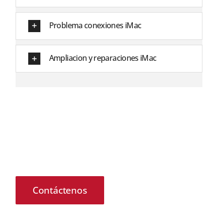
Problema conexiones iMac
Ampliacion y reparaciones iMac
¿Desea que le contactemos?
Nuestros técnicos están para solventar cualquier
duda o inquietud sobre su teminal con problemas,
no dude en ponerse en contacto con nosotros para
recuperar la mejor versión de su dispositivo
Contáctenos