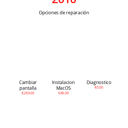
Apple
Opciones de reparación
Otras
Conta
Cambiar
Instalacion
Diagnostico
pantalla
MacOS
€0.00
€269.00
€49.00