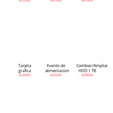
€219.00
€319.00
€419.00
Tarjeta
Fuente de
Cambiar/Ampliar
grafica
alimentacion
HDD 1 TB
€229.00
€239.00
€209.00