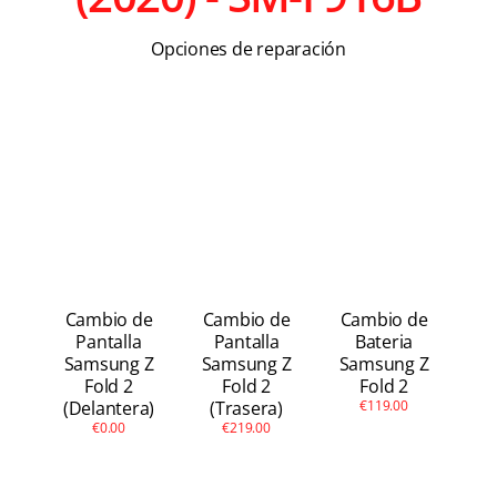
Apple
Opciones de reparación
Otras
Conta
Cambio de
Cambio de
Cambio de
Pantalla
Pantalla
Bateria
Samsung Z
Samsung Z
Samsung Z
Fold 2
Fold 2
Fold 2
(Delantera)
(Trasera)
€119.00
€0.00
€219.00