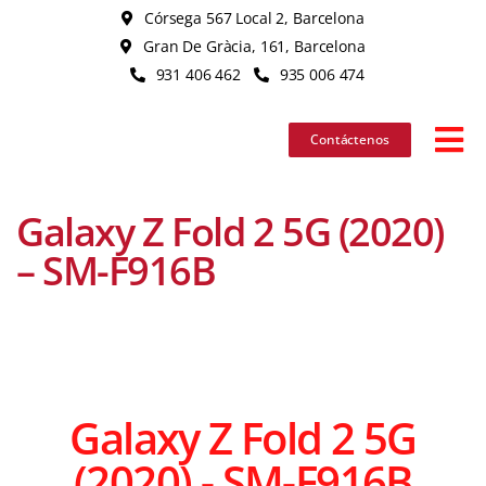
Skip
Córsega 567 Local 2, Barcelona
to
Gran De Gràcia, 161, Barcelona
content
931 406 462
935 006 474
Contáctenos
Tog
Nav
Galaxy Z Fold 2 5G (2020)
iPhon
– SM-F916B
iPad
MacB
Galaxy Z Fold 2 5G
iMac
(2020) - SM-F916B