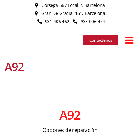
Skip
Córsega 567 Local 2, Barcelona
to
Gran De Gràcia, 161, Barcelona
content
931 406 462
935 006 474
Contáctenos
Tog
Nav
A92
iPhon
iPad
MacB
A92
iMac
Opciones de reparación