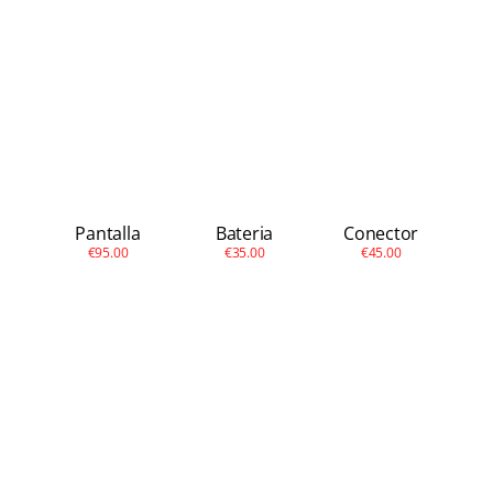
Apple
Otras
Conta
Pantalla
Bateria
Conector
€95.00
€35.00
€45.00