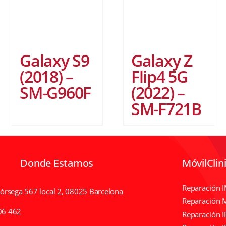
Galaxy S9
Galaxy Z
(2018) –
Flip4 5G
SM-G960F
(2022) –
SM-F721B
Donde Estamos
MóvilClin
Reparación 
Córsega 567 local 2, 08025 Barcelona
Reparación 
06 462
Reparación 