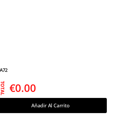
A72
€
0.00
TOTAL
Añadir Al Carrito