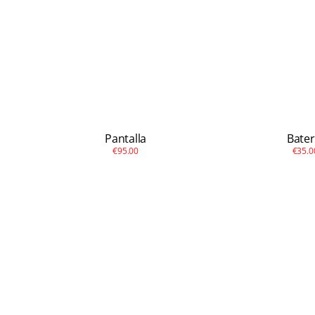
Pantalla
Bater
€95.00
€35.0