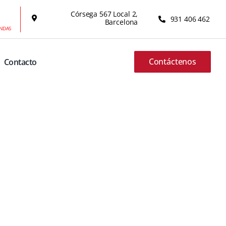
Córsega 567 Local 2,
931 406 462
Barcelona
ENDAS
Contáctenos
Contacto
A72