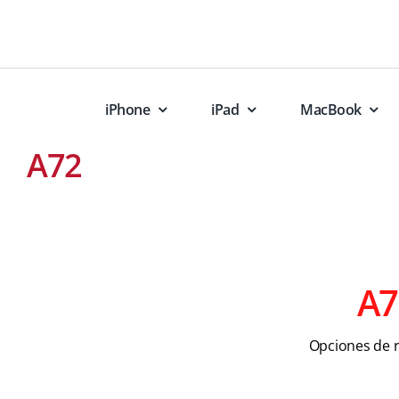
Skip
to
content
iPhone
iPad
MacBook
A72
A7
Opciones de 