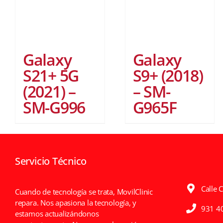
Galaxy
Galaxy
S21+ 5G
S9+ (2018)
(2021) –
– SM-
SM-G996
G965F
Servicio Técnico
Calle 
Cuando de tecnología se trata, MovilClinic
repara. Nos apasiona la tecnología, y
931 4
estamos actualizándonos