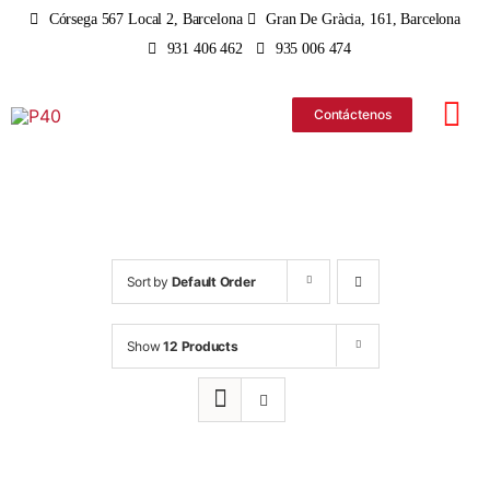
Skip
Córsega 567 Local 2, Barcelona
Gran De Gràcia, 161, Barcelona
to
931 406 462
935 006 474
content
Contáctenos
Tog
Nav
iPhone
iPad
Sort by
Default Order
MacBo
Show
12 Products
iMac
Apple 