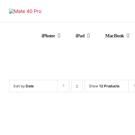
Skip
to
content
iPhone
iPad
MacBook
Sort by
Date
Show
12 Products