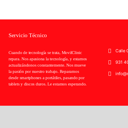
Servicio Técnico
Calle 
Cuando de tecnología se trata, MovilClinic
repara. Nos apasiona la tecnología, y estamos
931 4
actualizándonos constantemente. Nos mueve
la pasión por nuestro trabajo. Reparamos
info@m
desde smartphones a portátiles, pasando por
tablets y discos duros. Le estamos esperando.