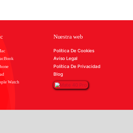
ic
Nuestra web
Política De Cookies
Mac
Aviso Legal
MacBook
Política De Privacidad
Phone
Blog
Pad
pple Watch