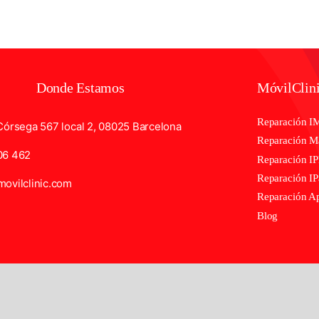
Donde Estamos
MóvilClin
Reparación I
Córsega 567 local 2, 08025 Barcelona
Reparación 
06 462
Reparación I
Reparación I
ovilclinic.com
Reparación A
Blog