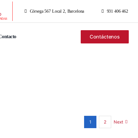
Córsega 567 Local 2, Barcelona
931 406 462
ENDAS
Contáctenos
Contacto
Next
1
2