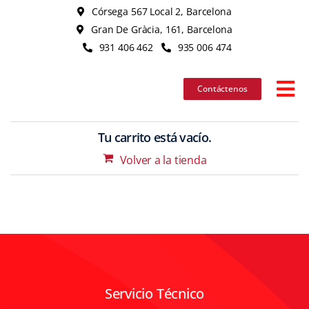
Skip
Córsega 567 Local 2, Barcelona
to
Gran De Gràcia, 161, Barcelona
content
931 406 462
935 006 474
Contáctenos
Tog
Nav
Tu carrito está vacío.
iPhon
Volver a la tienda
iPad
MacB
iMac
Servicio Técnico