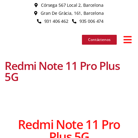
Skip
Córsega 567 Local 2, Barcelona
to
Gran De Gràcia, 161, Barcelona
content
931 406 462
935 006 474
Contáctenos
Tog
Nav
Redmi Note 11 Pro Plus
iPhon
5G
iPad
MacB
Redmi Note 11 Pro
iMac
Plus 5G