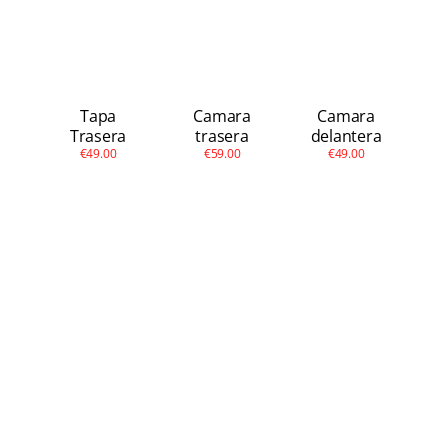
Tapa
Camara
Camara
Trasera
trasera
delantera
€49.00
€59.00
€49.00
Redmi Note 11 Pro
Plus 5G