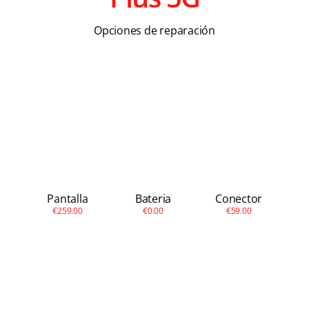
Apple
Opciones de reparación
Otras
Conta
Pantalla
Bateria
Conector
€259.00
€0.00
€59.00