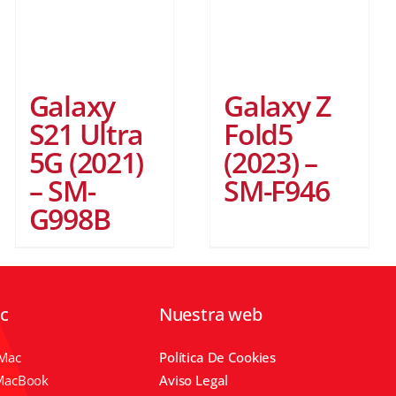
Galaxy
Galaxy Z
S21 Ultra
Fold5
5G (2021)
(2023) –
– SM-
SM-F946
G998B
ic
Nuestra web
IMac
Política De Cookies
MacBook
Aviso Legal