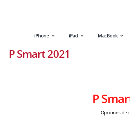
Skip
to
content
iPhone
iPad
MacBook
P Smart 2021
P Smar
Opciones de 