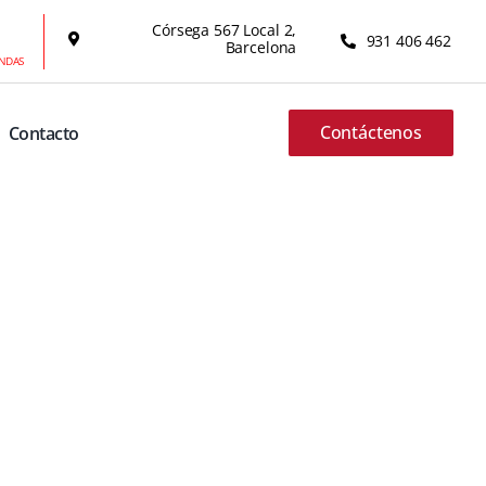
Córsega 567 Local 2,
931 406 462
Barcelona
ENDAS
Contáctenos
Contacto
P Smart 2021