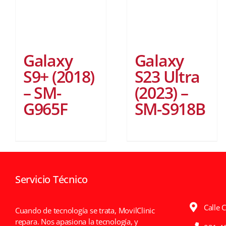
Galaxy
Galaxy
S9+ (2018)
S23 Ultra
– SM-
(2023) –
G965F
SM-S918B
Servicio Técnico
Calle 
Cuando de tecnología se trata, MovilClinic
repara. Nos apasiona la tecnología, y