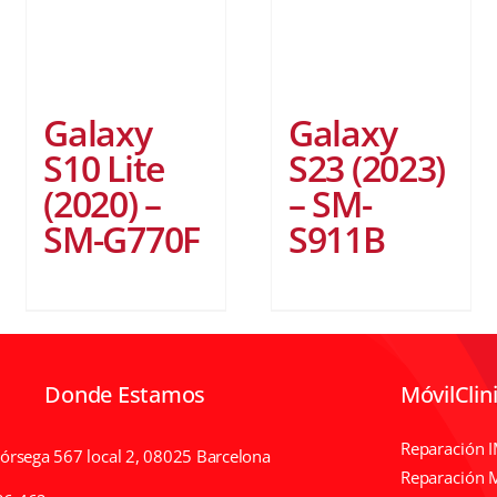
Galaxy
Galaxy
S10 Lite
S23 (2023)
(2020) –
– SM-
SM-G770F
S911B
Donde Estamos
MóvilClin
Reparación 
Córsega 567 local 2, 08025 Barcelona
Reparación 