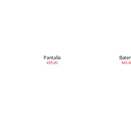
Pantalla
Bater
€85.00
€45.0