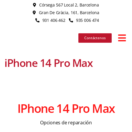
Skip
Córsega 567 Local 2, Barcelona
to
Gran De Gràcia, 161, Barcelona
content
931 406 462
935 006 474
Contáctenos
Tog
Nav
iPhone 14 Pro Max
iPhone
iPad
MacBook
IPhone 14 Pro Max
iMac
Opciones de reparación