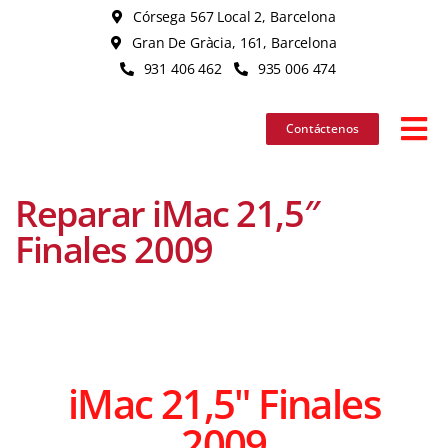
Skip
Córsega 567 Local 2, Barcelona
to
Gran De Gràcia, 161, Barcelona
content
931 406 462
935 006 474
Contáctenos
Tog
Nav
Reparar iMac 21,5″
iPhon
Finales 2009
iPad
MacB
iMac 21,5" Finales
iMac
2009