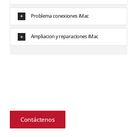
Problema conexiones iMac
Ampliacion y reparaciones iMac
¿Desea que le contactemos?
Nuestros técnicos están para solventar cualquier
duda o inquietud sobre su teminal con problemas,
no dude en ponerse en contacto con nosotros para
recuperar la mejor versión de su dispositivo
Contáctenos