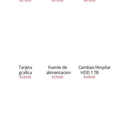
€219.00
€319.00
€419.00
Tarjeta
Fuente de
Cambiar/Ampliar
grafica
alimentacion
HDD 1 TB
€229.00
€229.00
€209.00