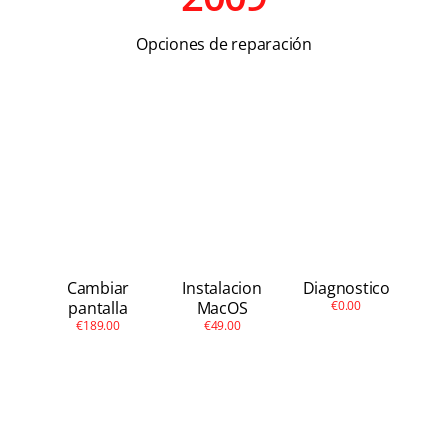
Apple
Opciones de reparación
Otras
Conta
Cambiar
Instalacion
Diagnostico
pantalla
MacOS
€0.00
€189.00
€49.00