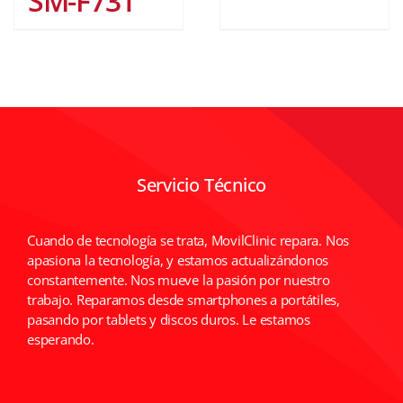
SM-F731
Servicio Técnico
Cuando de tecnología se trata, MovilClinic repara. Nos
apasiona la tecnología, y estamos actualizándonos
constantemente. Nos mueve la pasión por nuestro
trabajo. Reparamos desde smartphones a portátiles,
pasando por tablets y discos duros. Le estamos
esperando.