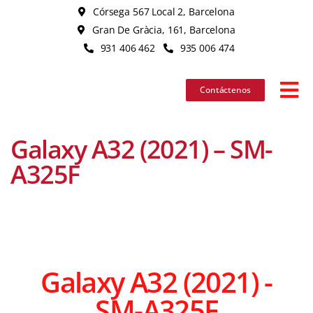
Skip
Córsega 567 Local 2, Barcelona
to
Gran De Gràcia, 161, Barcelona
content
931 406 462
935 006 474
Contáctenos
Tog
Nav
Galaxy A32 (2021) – SM-
iPhone
A325F
iPad
MacBook
Galaxy A32 (2021) -
iMac
SM-A325F