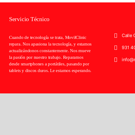
Servicio Técnico
Calle 
Cuando de tecnología se trata, MovilClinic
repara. Nos apasiona la tecnología, y estamos
931 4
actualizándonos constantemente. Nos mueve
la pasión por nuestro trabajo. Reparamos
info@m
desde smartphones a portátiles, pasando por
tablets y discos duros. Le estamos esperando.