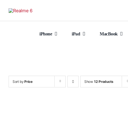
Skip
to
content
iPhone
iPad
MacBook
Sort by
Price
Show
12 Products