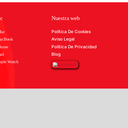
ic
Nuestra web
Política De Cookies
Mac
Aviso Legal
MacBook
Política De Privacidad
Phone
Blog
Pad
pple Watch