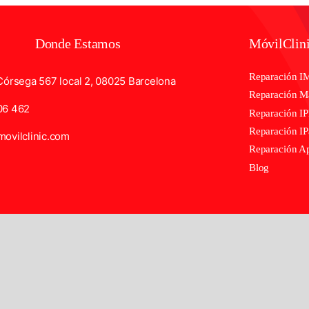
Donde Estamos
MóvilClin
Reparación I
Córsega 567 local 2, 08025 Barcelona
Reparación 
06 462
Reparación I
Reparación I
ovilclinic.com
Reparación A
Blog