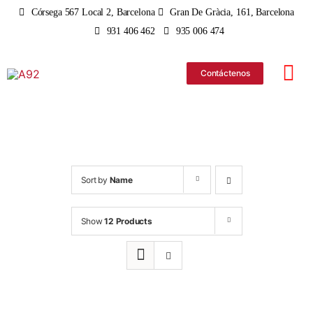
Skip
Córsega 567 Local 2, Barcelona
Gran De Gràcia, 161, Barcelona
to
931 406 462
935 006 474
content
Contáctenos
Tog
Nav
iPhone
iPad
Sort by
Name
MacBo
Show
12 Products
iMac
Apple 