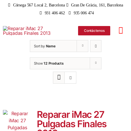
Skip
Córsega 567 Local 2, Barcelona
Gran De Gràcia, 161, Barcelona
to
931 406 462
935 006 474
content
Contáctenos
Tog
Nav
Sort by
Name
iPhone
Show
12 Products
iPad
MacBo
iMac
Reparar iMac 27
Pulgadas Finales
Apple 