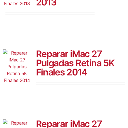
2013
Otras M
Contac
Reparar iMac 27
Pulgadas Retina 5K
Finales 2014
Reparar iMac 27