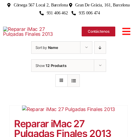
Skip
Córsega 567 Local 2, Barcelona
Gran De Gràcia, 161, Barcelona
to
931 406 462
935 006 474
content
Contáctenos
Tog
Nav
Sort by
Name
iPhone
Show
12 Products
iPad
MacBo
iMac
Reparar iMac 27
Pulgadas Finales 2013
Apple 