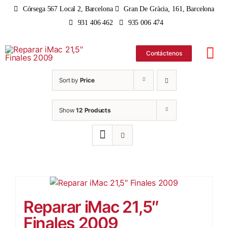
Skip
Córsega 567 Local 2, Barcelona
Gran De Gràcia, 161, Barcelona
to
931 406 462
935 006 474
content
Contáctenos
Tog
Nav
Sort by
Price
iPhone
Show
12 Products
iPad
MacBo
iMac
Reparar iMac 21,5″
Finales 2009
Apple 