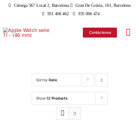
Skip
Córsega 567 Local 2, Barcelona
Gran De Gràcia, 161, Barcelona
to
931 406 462
935 006 474
content
Contáctenos
Tog
Nav
iPhone
iPad
Sort by
Date
MacBo
Show
12 Products
iMac
Apple 