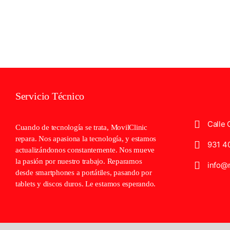
Servicio Técnico
Calle 
Cuando de tecnología se trata, MovilClinic
repara. Nos apasiona la tecnología, y estamos
931 4
actualizándonos constantemente. Nos mueve
la pasión por nuestro trabajo. Reparamos
info@m
desde smartphones a portátiles, pasando por
tablets y discos duros. Le estamos esperando.