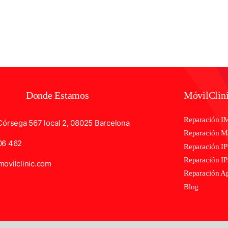
Donde Estamos
MóvilClin
Reparación I
Córsega 567 local 2, 08025 Barcelona
Reparación 
06 462
Reparación I
Reparación I
ovilclinic.com
Reparación A
Blog