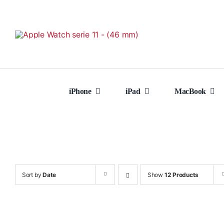
Skip
to
content
iPhone
iPad
MacBook
Sort by
Date
Show
12 Products