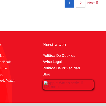
Next
1
2
ic
Nuestra web
Política De Cookies
Mac
Aviso Legal
MacBook
Política De Privacidad
Phone
Blog
Pad
pple Watch