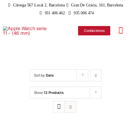
Skip
Córsega 567 Local 2, Barcelona
Gran De Gràcia, 161, Barcelona
to
931 406 462
935 006 474
content
Contáctenos
Tog
Nav
iPhone
iPad
Sort by
Date
MacBo
Show
12 Products
iMac
Apple 